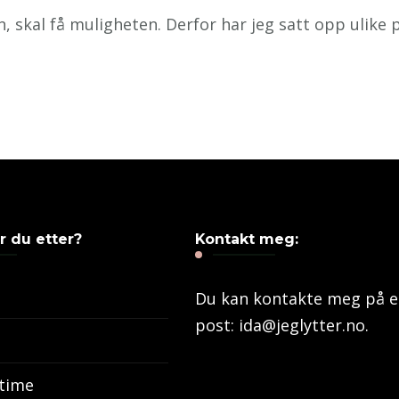
n, skal få muligheten. Derfor har jeg satt opp ulike
r du etter?
Kontakt meg:
Du kan kontakte meg på e
post: ida@jeglytter.no.
time