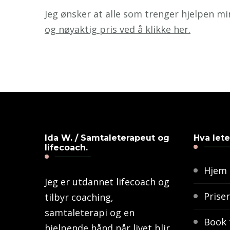
Jeg ønsker at alle som trenger hjelpen mi
og nøyaktig pris ved å klikke her.
Ida W. / Samtaleterapeut og
Hva lete
lifecoach.
Hjem
Jeg er utdannet lifecoach og
Priser
tilbyr coaching,
samtaleterapi og en
Book 
hjelpende hånd når livet blir