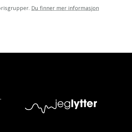
 prisgrupper.
Du finner mer informasjon
-